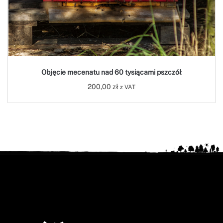
Objęcie mecenatu nad 60 tysiącami pszczół
200,00
zł
z VAT